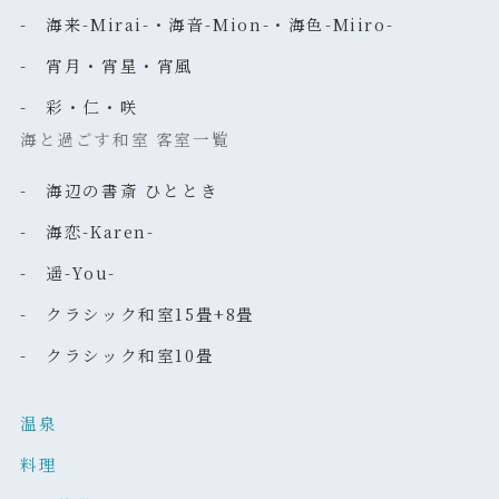
- 海来-Mirai-・海音-Mion-・海色-Miiro-
- 宵月・宵星・宵風
- 彩・仁・咲
海と過ごす和室 客室一覧
- 海辺の書斎 ひととき
- 海恋-Karen-
- 遥-You-
- クラシック和室15畳+8畳
- クラシック和室10畳
温泉
料理