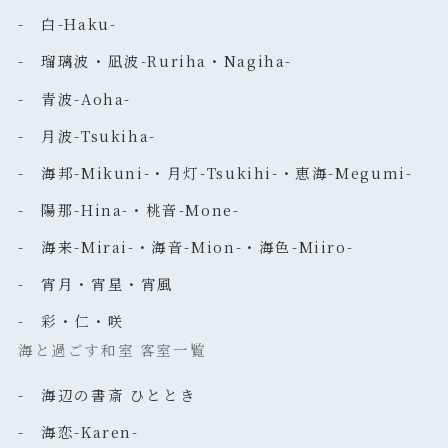
- 白-Haku-
- 瑠璃波・凪波-Ruriha・Nagiha-
- 青波-Aoha-
- 月波-Tsukiha-
- 海邦-Mikuni-・月灯-Tsukihi-・恵海-Megumi-
- 陽那-Hina-・桃音-Mone-
- 海来-Mirai-・海音-Mion-・海色-Miiro-
- 宵月・宵星・宵風
- 彩・仁・咲
海と過ごす和室 客室一覧
- 海辺の書斎 ひととき
- 海恋-Karen-