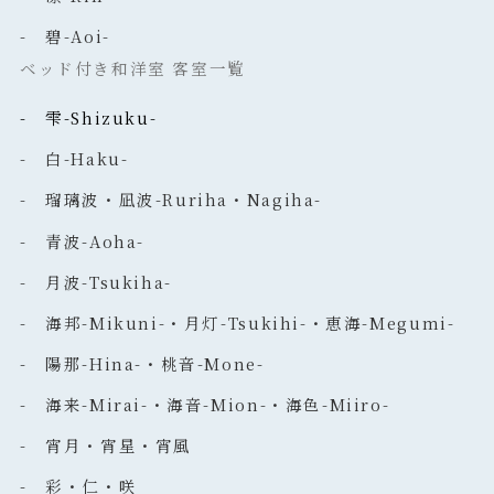
- 碧-Aoi-
ベッド付き和洋室 客室一覧
- 雫-Shizuku-
- 白-Haku-
- 瑠璃波・凪波-Ruriha・Nagiha-
- 青波-Aoha-
- 月波-Tsukiha-
- 海邦-Mikuni-・月灯-Tsukihi-・恵海-Megumi-
- 陽那-Hina-・桃音-Mone-
- 海来-Mirai-・海音-Mion-・海色-Miiro-
- 宵月・宵星・宵風
- 彩・仁・咲