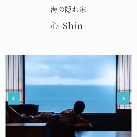
海の隠れ家
心-Shin-