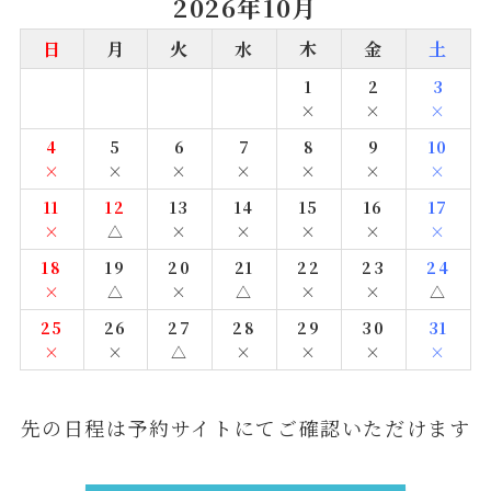
2026年10月
日
月
火
水
木
金
土
1
2
3
×
×
×
4
5
6
7
8
9
10
×
×
×
×
×
×
×
11
12
13
14
15
16
17
×
△
×
×
×
×
×
18
19
20
21
22
23
24
×
△
×
△
×
×
△
25
26
27
28
29
30
31
×
×
△
×
×
×
×
先の日程は予約サイトにてご確認いただけます