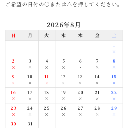
ご希望の日付の○または△を押してください。
2026年8月
日
月
火
水
木
金
土
1
×
2
3
4
5
6
7
8
×
×
×
×
-
×
×
9
10
11
12
13
14
15
×
×
×
×
×
×
×
16
17
18
19
20
21
22
×
×
×
×
×
×
×
23
24
25
26
27
28
29
×
×
×
×
×
×
×
30
31