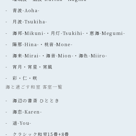
- 青波-Aoha-
- 月波-Tsukiha-
- 海邦-Mikuni-・月灯-Tsukihi-・恵海-Megumi-
- 陽那-Hina-・桃音-Mone-
- 海来-Mirai-・海音-Mion-・海色-Miiro-
- 宵月・宵星・宵風
- 彩・仁・咲
海と過ごす和室 客室一覧
- 海辺の書斎 ひととき
- 海恋-Karen-
- 遥-You-
- クラシック和室15畳+8畳