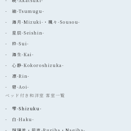
- 暁-Akatsuki-
- 紬-Tsumugu-
- 海月-Mizuki-・颯々-Sousou-
- 星辰-Seishin-
- 粋-Sui-
- 海生-Kai-
- 心静-Kokoroshizuka-
- 凛-Rin-
- 碧-Aoi-
ベッド付き和洋室 客室一覧
- 雫-Shizuku-
- 白-Haku-
- 瑠璃波・凪波-Ruriha・Nagiha-