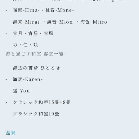
- 陽那-Hina-・桃音-Mone-
- 海来-Mirai-・海音-Mion-・海色-Miiro-
- 宵月・宵星・宵風
- 彩・仁・咲
海と過ごす和室 客室一覧
- 海辺の書斎 ひととき
- 海恋-Karen-
- 遥-You-
- クラシック和室15畳+8畳
- クラシック和室10畳
温泉