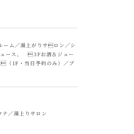
ケルーム／湯上がりサロン／シ
ュース、 3Fお酒＆ジュー
（1F・当日予約のみ）／プ
ウナ／湯上りサロン