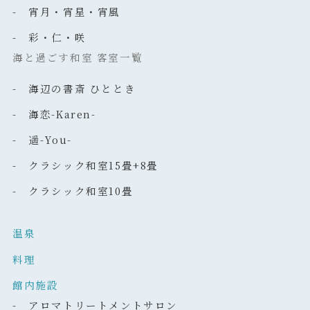
- 宵月・宵星・宵風
- 彩・仁・咲
海と過ごす和室 客室一覧
- 海辺の書斎 ひととき
- 海恋-Karen-
- 遥-You-
- クラシック和室15畳+8畳
- クラシック和室10畳
温泉
料理
館内施設
- アロマトリートメントサロン