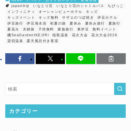
News
イベント・おすすめスポット
新着情報
japantrip
いなとり荘
いなとり荘のシャトルバス
ちびっこ
インフィニティ
オーシャンビューホテル
キッズ
キッズイベント
キッズ無料
サザエのつぼ焼き
伊豆ホテル
伊豆旅行
伊豆海水浴
初夏の旅
夏休み
夏休み旅行
夏旅行
夏花火
夫婦旅
子供無料
家族旅行
東伊豆
無料イベント
磯SeaGardenIKEJIRI
稲取温泉
花火大会
花火大会2026
貸切温泉
露天風呂付き客室
カテゴリー