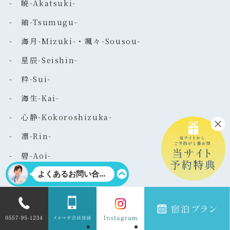
- 暁-Akatsuki-
- 紬-Tsumugu-
- 海月-Mizuki-・颯々-Sousou-
- 星辰-Seishin-
- 粋-Sui-
- 海生-Kai-
- 心静-Kokoroshizuka-
- 凛-Rin-
- 碧-Aoi-
ベッド付き和洋室 客室一覧
- 雫-Shizuku-
- 白-Haku-