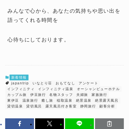
みんなで心から、あなたの気持ちや思い出を
語ってくれる時間を
心待ちにしております。
新着情報
japantrip
いなとり荘
おもてなし
アンケート
インフィニティ
インフィニティ温泉
オーシャンビューホテル
カップル旅
伊豆旅行
名物スタッフ
夫婦旅
家族旅行
東伊豆
温泉旅行
癒し旅
稲取温泉
絶景温泉
絶景露天風呂
貸切温泉
貸切風呂
露天風呂付き客室
静岡旅行
顧客分析