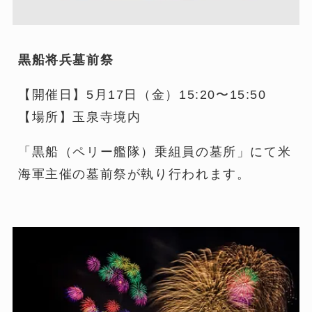
黒船将兵墓前祭
【開催日】5月17日（金）15:20〜15:50
【場所】玉泉寺境内
「黒船（ペリー艦隊）乗組員の墓所」にて米
海軍主催の墓前祭が執り行われます。