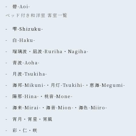
- 碧-Aoi-
ベッド付き和洋室 客室一覧
- 雫-Shizuku-
- 白-Haku-
- 瑠璃波・凪波-Ruriha・Nagiha-
- 青波-Aoha-
- 月波-Tsukiha-
- 海邦-Mikuni-・月灯-Tsukihi-・恵海-Megumi-
- 陽那-Hina-・桃音-Mone-
- 海来-Mirai-・海音-Mion-・海色-Miiro-
- 宵月・宵星・宵風
- 彩・仁・咲