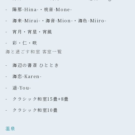
- 陽那-Hina-・桃音-Mone-
- 海来-Mirai-・海音-Mion-・海色-Miiro-
- 宵月・宵星・宵風
- 彩・仁・咲
海と過ごす和室 客室一覧
- 海辺の書斎 ひととき
- 海恋-Karen-
- 遥-You-
- クラシック和室15畳+8畳
- クラシック和室10畳
温泉