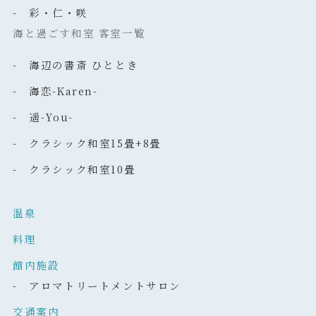
- 彩・仁・咲
海と過ごす和室 客室一覧
- 海辺の書斎 ひととき
- 海恋-Karen-
- 遥-You-
- クラシック和室15畳+8畳
- クラシック和室10畳
温泉
料理
館内施設
- アロマトリートメントサロン
交通案内