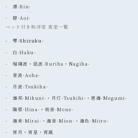
- 凛-Rin-
- 碧-Aoi-
ベッド付き和洋室 客室一覧
- 雫-Shizuku-
- 白-Haku-
- 瑠璃波・凪波-Ruriha・Nagiha-
- 青波-Aoha-
- 月波-Tsukiha-
- 海邦-Mikuni-・月灯-Tsukihi-・恵海-Megumi-
- 陽那-Hina-・桃音-Mone-
- 海来-Mirai-・海音-Mion-・海色-Miiro-
- 宵月・宵星・宵風