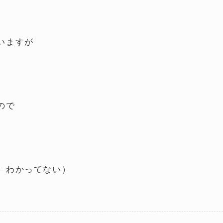
いますが
ので
←わかってない）