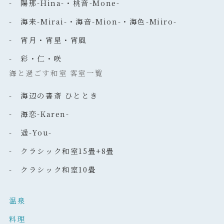
- 陽那-Hina-・桃音-Mone-
- 海来-Mirai-・海音-Mion-・海色-Miiro-
- 宵月・宵星・宵風
- 彩・仁・咲
海と過ごす和室 客室一覧
- 海辺の書斎 ひととき
- 海恋-Karen-
- 遥-You-
- クラシック和室15畳+8畳
- クラシック和室10畳
温泉
料理