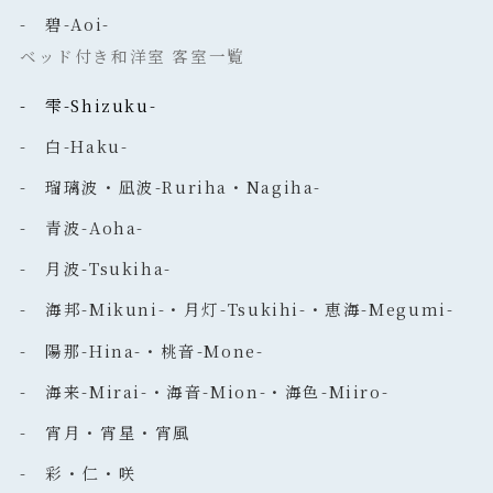
- 碧-Aoi-
ベッド付き和洋室 客室一覧
- 雫-Shizuku-
- 白-Haku-
- 瑠璃波・凪波-Ruriha・Nagiha-
- 青波-Aoha-
- 月波-Tsukiha-
- 海邦-Mikuni-・月灯-Tsukihi-・恵海-Megumi-
- 陽那-Hina-・桃音-Mone-
- 海来-Mirai-・海音-Mion-・海色-Miiro-
- 宵月・宵星・宵風
- 彩・仁・咲