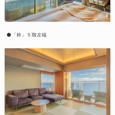
⚫「粋」５階左端