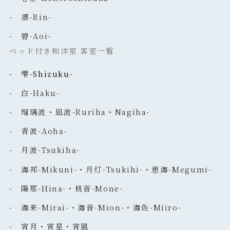
- 凛-Rin-
- 碧-Aoi-
ベッド付き和洋室 客室一覧
- 雫-Shizuku-
- 白-Haku-
- 瑠璃波・凪波-Ruriha・Nagiha-
- 青波-Aoha-
- 月波-Tsukiha-
- 海邦-Mikuni-・月灯-Tsukihi-・恵海-Megumi-
- 陽那-Hina-・桃音-Mone-
- 海来-Mirai-・海音-Mion-・海色-Miiro-
- 宵月・宵星・宵風