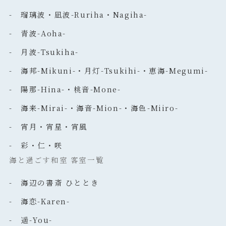
- 瑠璃波・凪波-Ruriha・Nagiha-
- 青波-Aoha-
- 月波-Tsukiha-
- 海邦-Mikuni-・月灯-Tsukihi-・恵海-Megumi-
- 陽那-Hina-・桃音-Mone-
- 海来-Mirai-・海音-Mion-・海色-Miiro-
- 宵月・宵星・宵風
- 彩・仁・咲
海と過ごす和室 客室一覧
- 海辺の書斎 ひととき
- 海恋-Karen-
- 遥-You-