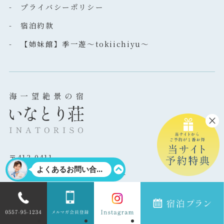
- プライバシーポリシー
- 宿泊約款
- 【姉妹館】季一遊～tokiichiyu～
〒413-0411
静岡県賀茂郡東伊豆町稲取1531
TEL: 0557-95-1234
電話受付時間 10:00～18:00