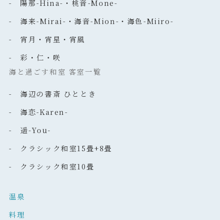
- 陽那-Hina-・桃音-Mone-
- 海来-Mirai-・海音-Mion-・海色-Miiro-
- 宵月・宵星・宵風
- 彩・仁・咲
海と過ごす和室 客室一覧
- 海辺の書斎 ひととき
- 海恋-Karen-
- 遥-You-
- クラシック和室15畳+8畳
- クラシック和室10畳
温泉
料理