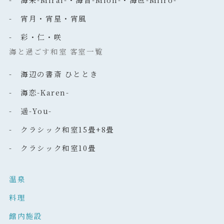
- 宵月・宵星・宵風
- 彩・仁・咲
海と過ごす和室 客室一覧
- 海辺の書斎 ひととき
- 海恋-Karen-
- 遥-You-
- クラシック和室15畳+8畳
- クラシック和室10畳
温泉
料理
館内施設