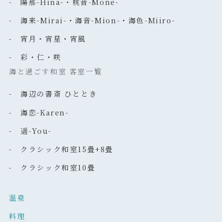
- 陽那-Hina-・桃音-Mone-
- 海来-Mirai-・海音-Mion-・海色-Miiro-
- 宵月・宵星・宵風
- 彩・仁・咲
海と過ごす和室 客室一覧
- 海辺の書斎 ひととき
- 海恋-Karen-
- 遥-You-
- クラシック和室15畳+8畳
- クラシック和室10畳
温泉
料理