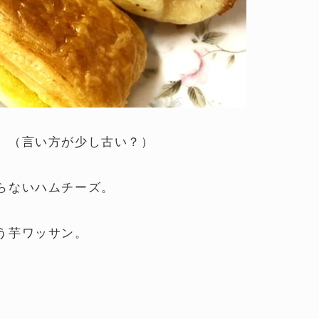
。（言い方が少し古い？）
らないハムチーズ。
う芋ワッサン。