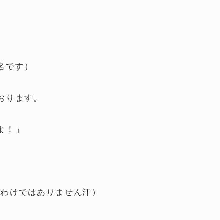
、
名です）
おります。
よ！」
るわけではありません汗）