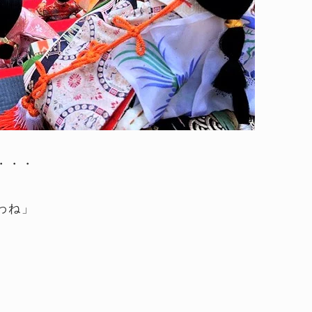
・・・
わね」