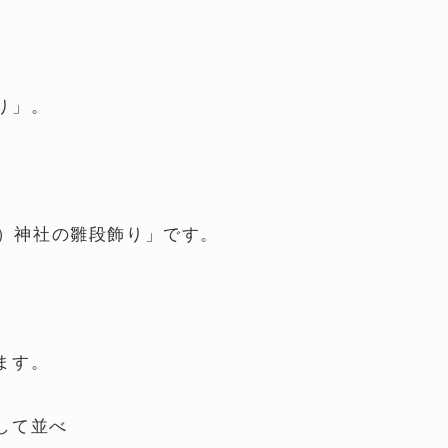
り」。
のお）神社の雛段飾り」です。
ます。
して並べ