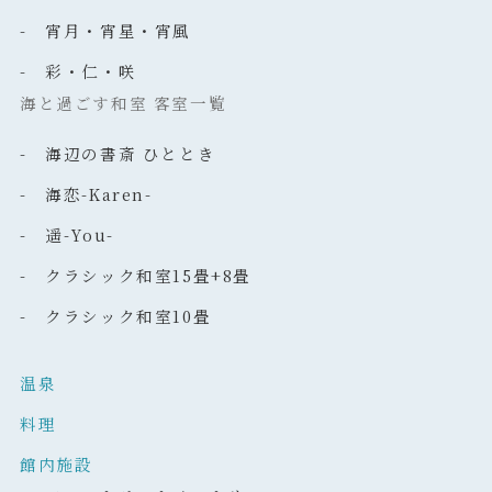
- 宵月・宵星・宵風
- 彩・仁・咲
海と過ごす和室 客室一覧
- 海辺の書斎 ひととき
- 海恋-Karen-
- 遥-You-
- クラシック和室15畳+8畳
- クラシック和室10畳
温泉
料理
館内施設