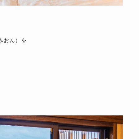
みおん）を
。