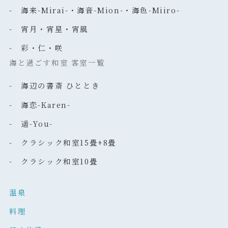
- 海来-Mirai-・海音-Mion-・海色-Miiro-
- 宵月・宵星・宵風
- 彩・仁・咲
海と過ごす和室 客室一覧
- 海辺の書斎 ひととき
- 海恋-Karen-
- 遥-You-
- クラシック和室15畳+8畳
- クラシック和室10畳
温泉
料理