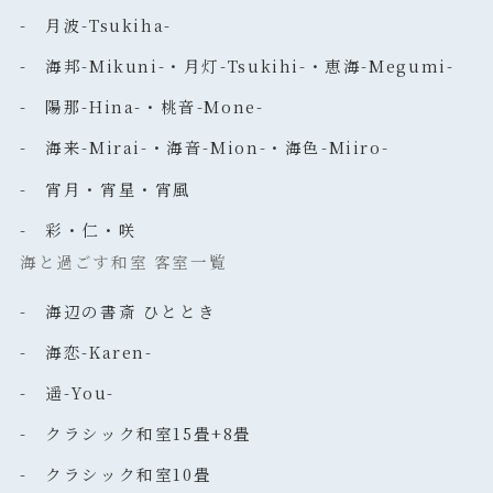
- 月波-Tsukiha-
- 海邦-Mikuni-・月灯-Tsukihi-・恵海-Megumi-
- 陽那-Hina-・桃音-Mone-
- 海来-Mirai-・海音-Mion-・海色-Miiro-
- 宵月・宵星・宵風
- 彩・仁・咲
海と過ごす和室 客室一覧
- 海辺の書斎 ひととき
- 海恋-Karen-
- 遥-You-
- クラシック和室15畳+8畳
- クラシック和室10畳