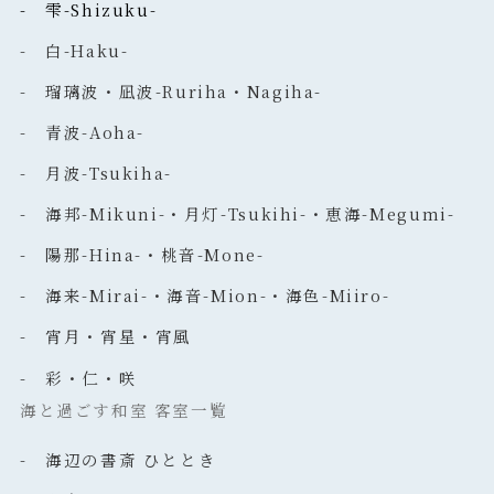
- 雫-Shizuku-
- 白-Haku-
- 瑠璃波・凪波-Ruriha・Nagiha-
- 青波-Aoha-
- 月波-Tsukiha-
- 海邦-Mikuni-・月灯-Tsukihi-・恵海-Megumi-
- 陽那-Hina-・桃音-Mone-
- 海来-Mirai-・海音-Mion-・海色-Miiro-
- 宵月・宵星・宵風
- 彩・仁・咲
海と過ごす和室 客室一覧
- 海辺の書斎 ひととき