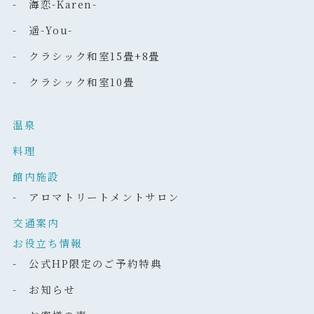
- 海恋-Karen-
- 遥-You-
- クラシック和室15畳+8畳
- クラシック和室10畳
温泉
料理
館内施設
- アロマトリートメントサロン
交通案内
お役立ち情報
- 公式HP限定のご予約特典
- お知らせ