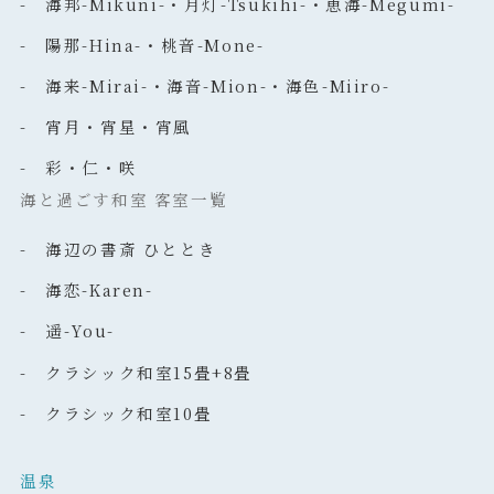
- 海邦-Mikuni-・月灯-Tsukihi-・恵海-Megumi-
- 陽那-Hina-・桃音-Mone-
- 海来-Mirai-・海音-Mion-・海色-Miiro-
- 宵月・宵星・宵風
- 彩・仁・咲
海と過ごす和室 客室一覧
- 海辺の書斎 ひととき
- 海恋-Karen-
- 遥-You-
- クラシック和室15畳+8畳
- クラシック和室10畳
温泉