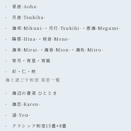
- 青波-Aoha-
- 月波-Tsukiha-
- 海邦-Mikuni-・月灯-Tsukihi-・恵海-Megumi-
- 陽那-Hina-・桃音-Mone-
- 海来-Mirai-・海音-Mion-・海色-Miiro-
- 宵月・宵星・宵風
- 彩・仁・咲
海と過ごす和室 客室一覧
- 海辺の書斎 ひととき
- 海恋-Karen-
- 遥-You-
- クラシック和室15畳+8畳