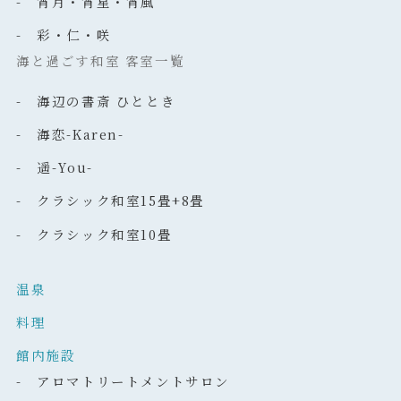
- 宵月・宵星・宵風
- 彩・仁・咲
海と過ごす和室 客室一覧
- 海辺の書斎 ひととき
- 海恋-Karen-
- 遥-You-
- クラシック和室15畳+8畳
- クラシック和室10畳
温泉
料理
館内施設
- アロマトリートメントサロン