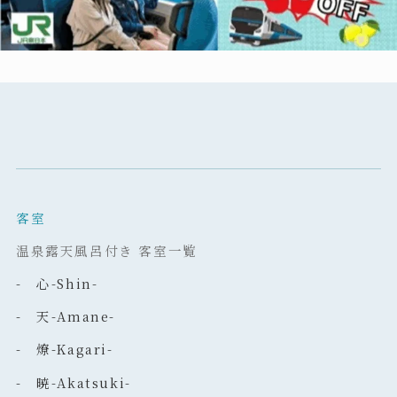
客室
温泉露天風呂付き 客室一覧
- 心-Shin-
- 天-Amane-
- 燎-Kagari-
- 暁-Akatsuki-