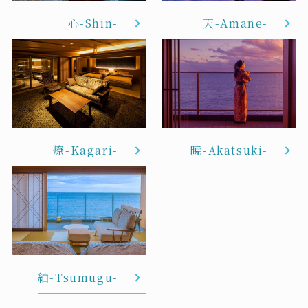
心-Shin-
天-Amane-
燎-Kagari-
暁-Akatsuki-
紬-Tsumugu-