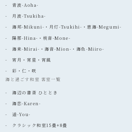
- 青波-Aoha-
- 月波-Tsukiha-
- 海邦-Mikuni-・月灯-Tsukihi-・恵海-Megumi-
- 陽那-Hina-・桃音-Mone-
- 海来-Mirai-・海音-Mion-・海色-Miiro-
- 宵月・宵星・宵風
- 彩・仁・咲
海と過ごす和室 客室一覧
- 海辺の書斎 ひととき
- 海恋-Karen-
- 遥-You-
- クラシック和室15畳+8畳